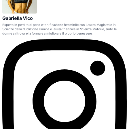
Gabriella Vico
Esperta in perdita di peso e tonificazione femminile con Laurea Magistrale in
Scienze della Nutrizione Umana e laurea triennale in Scienze Motorie, aiuto le
donne a ritrovare la forma e a migliorare il proprio benessere.