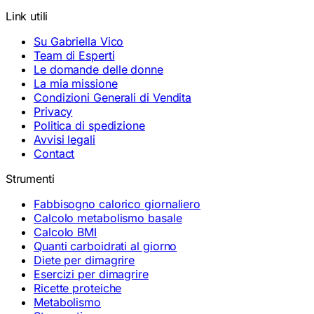
Link utili
Su Gabriella Vico
Team di Esperti
Le domande delle donne
La mia missione
Condizioni Generali di Vendita
Privacy
Politica di spedizione
Avvisi legali
Contact
Strumenti
Fabbisogno calorico giornaliero
Calcolo metabolismo basale
Calcolo BMI
Quanti carboidrati al giorno
Diete per dimagrire
Esercizi per dimagrire
Ricette proteiche
Metabolismo
Strumenti