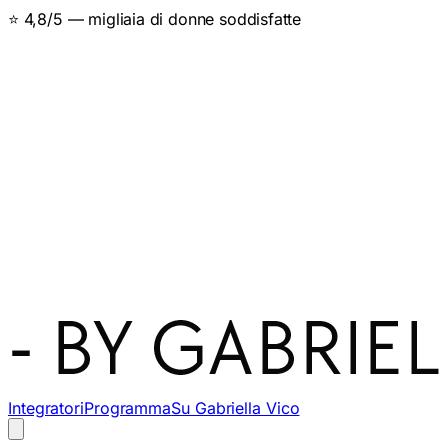
👩‍🔬 Specialista del metabolismo femminile
Integratori
Programma
Su Gabriella Vico