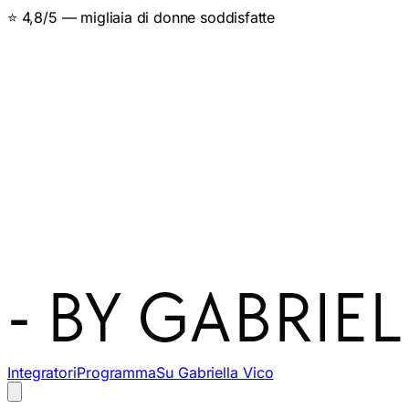
👩‍🔬 Specialista del metabolismo femminile
Integratori
Programma
Su Gabriella Vico