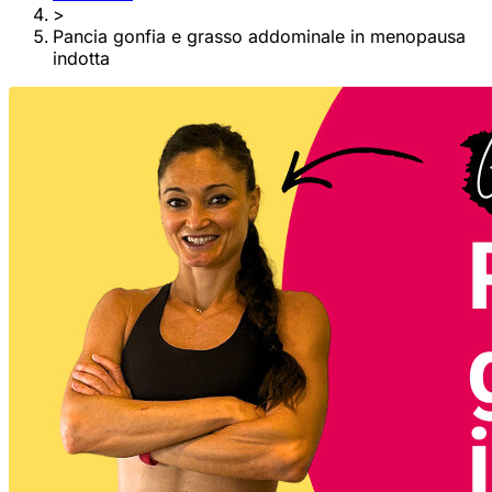
>
Pancia gonfia e grasso addominale in menopausa
indotta