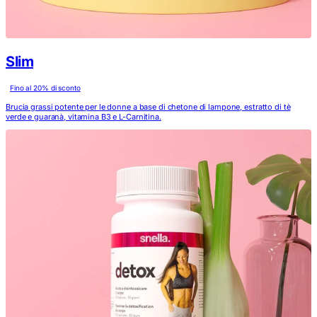
Slim
Fino al
20
% di sconto
Brucia grassi potente per le donne a base di chetone di lampone, estratto di tè
verde e guaranà, vitamina B3 e L-Carnitina.